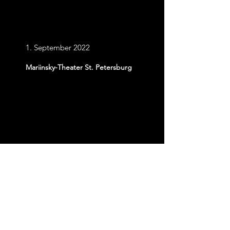
Neue
Interpretationen
1. September 2022
Mariinsky-Theater St. Petersburg
Karten kaufen