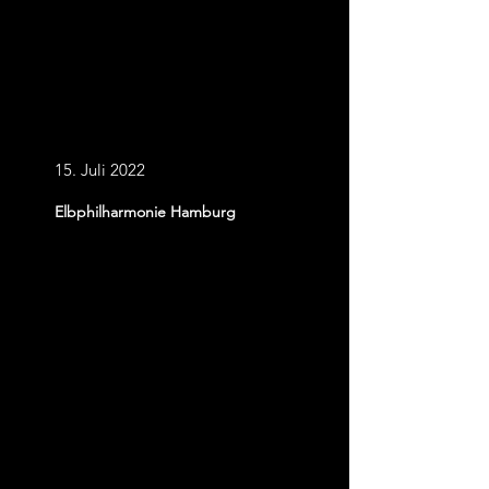
Klangexperiment
e
15. Juli 2022
Elbphilharmonie Hamburg
Karten kaufen